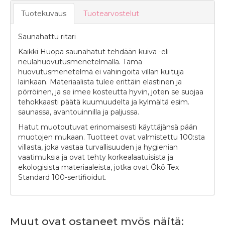
Tuotekuvaus
Tuotearvostelut
Saunahattu ritari
Kaikki Huopa saunahatut tehdään kuiva -eli
neulahuovutusmenetelmällä. Tämä
huovutusmenetelmä ei vahingoita villan kuituja
lainkaan. Materiaalista tulee erittäin elastinen ja
pörröinen, ja se imee kosteutta hyvin, joten se suojaa
tehokkaasti päätä kuumuudelta ja kylmältä esim.
saunassa, avantouinnilla ja paljussa.
Hatut muotoutuvat erinomaisesti käyttäjänsä pään
muotojen mukaan. Tuotteet ovat valmistettu 100:sta
villasta, joka vastaa turvallisuuden ja hygienian
vaatimuksia ja ovat tehty korkealaatuisista ja
ekologisista materiaaleista, jotka ovat Ökö Tex
Standard 100-sertifioidut.
Muut ovat ostaneet myös näitä: