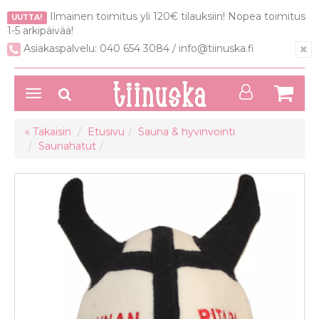
Ilmainen toimitus yli 120€ tilauksiin! Nopea toimitus
UUTTA!
1-5 arkipäivää!
×
Asiakaspalvelu: 040 654 3084 / info@tiinuska.fi
Avaa/Sulje
valikko
« Takaisin
Etusivu
Sauna & hyvinvointi
Saunahatut