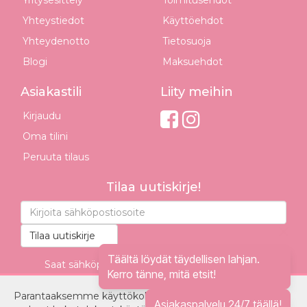
Yhteystiedot
Käyttöehdot
Yhteydenotto
Tietosuoja
Blogi
Maksuehdot
Asiakastili
Liity meihin
Kirjaudu
Oma tilini
Peruuta tilaus
Tilaa uutiskirje!
Tilaa uutiskirje
Täältä löydät täydellisen lahjan.
Saat sähköpostiisi erikoistarjouksia sekä tietoa
Kerro tänne, mitä etsit!
uutuustuotteista ennen muita.
Parantaaksemme käyttökokemustasi ja tarjotaksemme
Asiakaspalvelu 24/7 täällä!